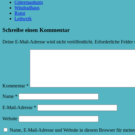
Gittermastturm
Windradhaus
Rotor
Leitwerk
Schreibe einen Kommentar
Deine E-Mail-Adresse wird nicht veröffentlicht.
Erforderliche Felder 
Kommentar
*
Name
*
E-Mail-Adresse
*
Website
Name, E-Mail-Adresse und Website in diesem Browser für meine