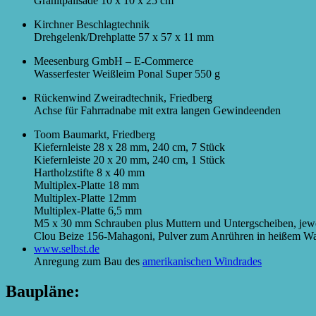
Granitpalisade 10 x 10 x 25 cm
Kirchner Beschlagtechnik
Drehgelenk/Drehplatte 57 x 57 x 11 mm
Meesenburg GmbH – E-Commerce
Wasserfester Weißleim Ponal Super 550 g
Rückenwind Zweiradtechnik, Friedberg
Achse für Fahrradnabe mit extra langen Gewindeenden
Toom Baumarkt, Friedberg
Kiefernleiste 28 x 28 mm, 240 cm, 7 Stück
Kiefernleiste 20 x 20 mm, 240 cm, 1 Stück
Hartholzstifte 8 x 40 mm
Multiplex-Platte 18 mm
Multiplex-Platte 12mm
Multiplex-Platte 6,5 mm
M5 x 30 mm Schrauben plus Muttern und Untergscheiben, jewe
Clou Beize 156-Mahagoni, Pulver zum Anrühren in heißem Wa
www.selbst.de
Anregung zum Bau des
amerikanischen Windrades
Baupläne: