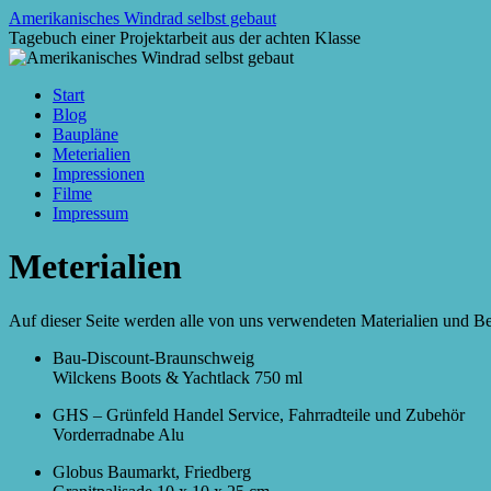
Zum
Amerikanisches Windrad selbst gebaut
Inhalt
Tagebuch einer Projektarbeit aus der achten Klasse
springen
Start
Blog
Baupläne
Meterialien
Impressionen
Filme
Impressum
Meterialien
Auf dieser Seite werden alle von uns verwendeten Materialien und 
Bau-Discount-Braunschweig
Wilckens Boots & Yachtlack 750 ml
GHS – Grünfeld Handel Service, Fahrradteile und Zubehör
Vorderradnabe Alu
Globus Baumarkt, Friedberg