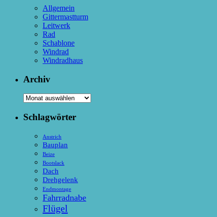
Allgemein
Gittermastturm
Leitwerk
Rad
Schablone
Windrad
Windradhaus
Archiv
Archiv
Schlagwörter
Anstrich
Bauplan
Beize
Bootslack
Dach
Drehgelenk
Endmontage
Fahrradnabe
Flügel