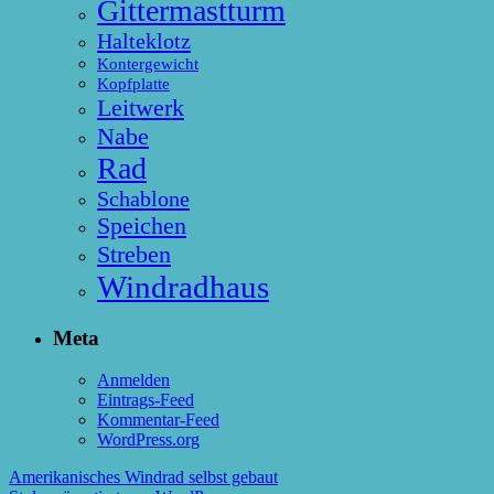
Gittermastturm
Halteklotz
Kontergewicht
Kopfplatte
Leitwerk
Nabe
Rad
Schablone
Speichen
Streben
Windradhaus
Meta
Anmelden
Eintrags-Feed
Kommentar-Feed
WordPress.org
Amerikanisches Windrad selbst gebaut