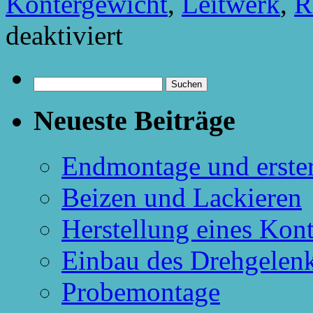
Kontergewicht
,
Leitwerk
,
R
für
deaktiviert
Probemontage
Suchen
nach:
Neueste Beiträge
Endmontage und erster
Beizen und Lackieren
Herstellung eines Kon
Einbau des Drehgelen
Probemontage