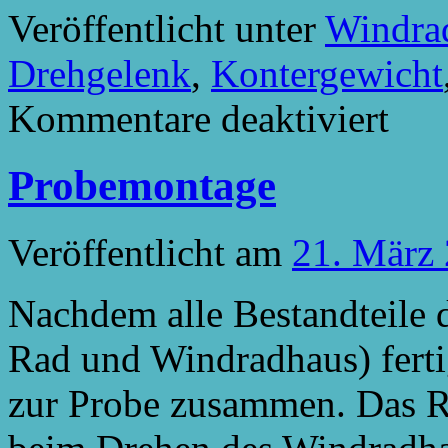
Veröffentlicht unter
Windra
Drehgelenk
,
Kontergewicht
für
Kommentare deaktiviert
Herstellu
eines
Konterge
Probemontage
Veröffentlicht am
21. März
Nachdem alle Bestandteile 
Rad und Windradhaus) fertig
zur Probe zusammen. Das 